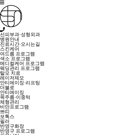
선피부과·성형외과
병원안내
진료시간·오시는길
스킨케어
여드름 프로그램
색소 프로그램
메디컬케어 프로그램
웨딩관리 프로그램
탈모 치료
레이저제모
안티에이징·리프팅
더블로
안티에이징
목주름·이중턱
체형관리
비만프로그램
쁘띠
보톡스
필러
반영구화장
반영구 프로그램