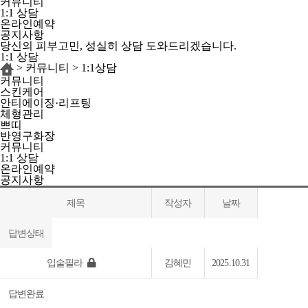
커뮤니티
1:1 상담
온라인예약
공지사항
당신의 피부고민, 성실히 상담 도와드리겠습니다.
1:1 상담
>
커뮤니티
>
1:1상담
커뮤니티
스킨케어
안티에이징·리프팅
체형관리
쁘띠
반영구화장
커뮤니티
1:1 상담
온라인예약
공지사항
제목
작성자
날짜
답변상태
입술필라
김혜민
2025.10.31
답변완료