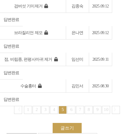
검버섯 기미제거
김종숙
2025.09.12
답변완료
브라질리언 제모
은나연
2025.09.12
답변완료
점, 비립종, 편평사마귀 제거
임선미
2025.09.11
답변완료
수술흉터
김민서
2025.08.30
답변완료
〈
1
2
3
4
5
6
7
8
9
10
〉
글쓰기