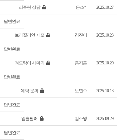
리쥬란 상담
은소*
2025.10.27
답변완료
브라질리언 제모
김진이
2025.10.23
답변완료
겨드랑이 사마귀
홍지훈
2025.10.20
답변완료
예약 문의
노연수
2025.10.13
답변완료
입술필러
김소영
2025.09.29
답변완료